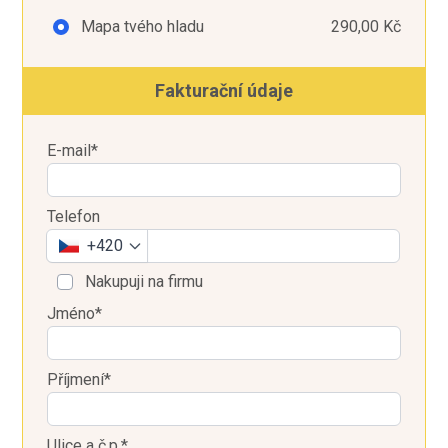
Mapa tvého hladu
290,00 Kč
Fakturační údaje
E-mail*
Telefon
+420
Nakupuji na firmu
Jméno*
Příjmení*
Ulice a č.p.*