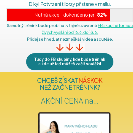
Díky!
Potvrzení ti brzy přistane v mailu.
Nutná akce - dokončeno jen
82%
Samotný trénink bude probíhat v tajné uzavřené
FB skupině formou
živých vysílání od 16. 6. do 18. 6.
Přidej se hned, ať nezmeškáš videa a soutěže.
Tudy do FB skupiny, kde bude trénink
a kde už teď můžeš začít soutěžit
CHCEŠ ZÍSKAT
NÁSKOK
NEŽ ZAČNE TRÉNINK?
AKČNÍ CENA na...