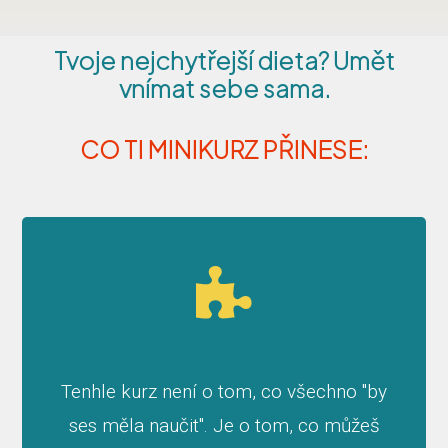
Tvoje nejchytřejší dieta? Umět
vnímat sebe sama.
CO TI MINIKURZ PŘINESE:
Tenhle kurz není o tom, co všechno "by
ses měla naučit". Je o tom, co můžeš