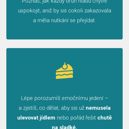
Poznáš, jak každý druh hladu chytře
uspokojit, aniž by sis cokoli zakazovala
a měla nutkání se přejídat.
Lépe porozumíš emočnímu jedení –
a zjistíš, co dělat, aby sis už
nemusela
ulevovat jídlem
nebo pořád řešit
chutě
na sladké.