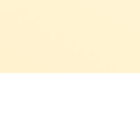
Cítíš se někdy
tak unavená
z neúspěšných pokusů o hubnutí
a zdravější stravování, že bys to
nejradši
vzdala
?