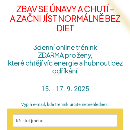
ZBAV SE ÚNAVY A CHUTÍ –
A ZAČNI JÍST NORMÁLNĚ BEZ
DIET
3denní online trénink
ZDARMA pro ženy,
které chtějí víc energie a hubnout bez
odříkání
15. - 17. 9. 2025
Vyplň e-mail, kde trénink určitě nepřehlédneš: